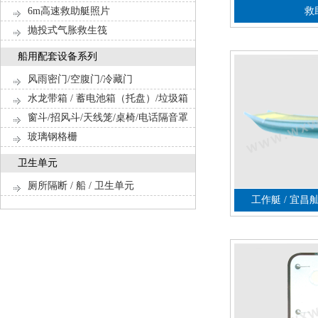
6m高速救助艇照片
救
抛投式气胀救生筏
船用配套设备系列
风雨密门/空腹门/冷藏门
水龙带箱 / 蓄电池箱（托盘）/垃圾箱
窗斗/招风斗/天线笼/桌椅/电话隔音罩
玻璃钢格栅
卫生单元
厕所隔断 / 船 / 卫生单元
工作艇 / 宜昌